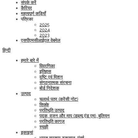
संपर्क करें
कैरियर
महत्वपूर्ण कड़ियाँ
पत्रिका
2025
2024
2023
एसपीएमसीआईएल वेबमेल
हिन्दी
हमारे बारे में
विवरणिका
इतिहास
दृष्टि एवं मिशन
संगठनात्मक संरचना
बोर्ड निदेशक
उत्पाद
चलार्थ पत्र (करेंसी नोट)
सिक्के
प्रतिभूति उत्पाद
पदक, वजन और माप (डब्ल्यू एंड एम), बुलियन
प्रतिभूति कागज़
स्याही
इकाइयां
भारत सरकार टकसाल, मुंबई