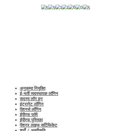
अनुकम्पा नियुक्ति
ई-भर्ती व्यवस्थापक लॉगिन
सदस्य लॉग इन
इंट्रानेट लॉगिन
पेंशनर्स लॉगिन
ईपीएफ फॉर्म
ईपीएफ पुस्तिका
पेंशनर लाइफ सर्टिफिकेट
शर्त्तें / अस्वीकृति