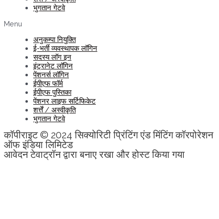
भुगतान गेटवे
Menu
अनुकम्पा नियुक्ति
ई-भर्ती व्यवस्थापक लॉगिन
सदस्य लॉग इन
इंट्रानेट लॉगिन
पेंशनर्स लॉगिन
ईपीएफ फॉर्म
ईपीएफ पुस्तिका
पेंशनर लाइफ सर्टिफिकेट
शर्त्तें / अस्वीकृति
भुगतान गेटवे
कॉपीराइट © 2024 सिक्योरिटी प्रिंटिंग एंड मिंटिंग कॉरपोरेशन
ऑफ इंडिया लिमिटेड
आवेदन टेवाट्रॉन द्वारा बनाए रखा और होस्ट किया गया