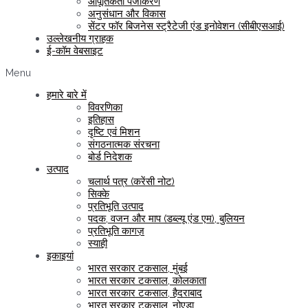
आपूर्तिकर्ता पंजीकरण
अनुसंधान और विकास
सेंटर फॉर बिजनेस स्ट्रैटेजी एंड इनोवेशन (सीबीएसआई)
उल्लेखनीय ग्राहक
ई-कॉम वेबसाइट
Menu
हमारे बारे में
विवरणिका
इतिहास
दृष्टि एवं मिशन
संगठनात्मक संरचना
बोर्ड निदेशक
उत्पाद
चलार्थ पत्र (करेंसी नोट)
सिक्के
प्रतिभूति उत्पाद
पदक, वजन और माप (डब्ल्यू एंड एम), बुलियन
प्रतिभूति कागज़
स्याही
इकाइयां
भारत सरकार टकसाल, मुंबई
भारत सरकार टकसाल, कोलकाता
भारत सरकार टकसाल, हैदराबाद
भारत सरकार टकसाल, नोएडा