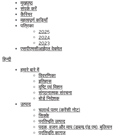
मुखपृष्ठ
संपर्क करें
कैरियर
महत्वपूर्ण कड़ियाँ
पत्रिका
2025
2024
2023
एसपीएमसीआईएल वेबमेल
हिन्दी
हमारे बारे में
विवरणिका
इतिहास
दृष्टि एवं मिशन
संगठनात्मक संरचना
बोर्ड निदेशक
उत्पाद
चलार्थ पत्र (करेंसी नोट)
सिक्के
प्रतिभूति उत्पाद
पदक, वजन और माप (डब्ल्यू एंड एम), बुलियन
प्रतिभूति कागज़