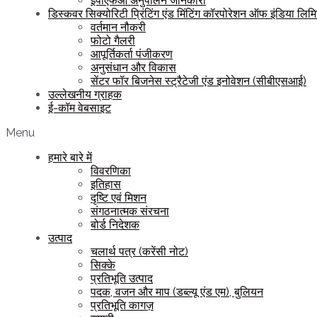
ईपीएफओ अनुपालन जानकारी
डिस्कवर सिक्योरिटी प्रिंटिंग एंड मिंटिंग कॉरपोरेशन ऑफ इंडिया लिम
वर्तमान नौकरी
फोटो गैलरी
आपूर्तिकर्ता पंजीकरण
अनुसंधान और विकास
सेंटर फॉर बिजनेस स्ट्रैटेजी एंड इनोवेशन (सीबीएसआई)
उल्लेखनीय ग्राहक
ई-कॉम वेबसाइट
Menu
हमारे बारे में
विवरणिका
इतिहास
दृष्टि एवं मिशन
संगठनात्मक संरचना
बोर्ड निदेशक
उत्पाद
चलार्थ पत्र (करेंसी नोट)
सिक्के
प्रतिभूति उत्पाद
पदक, वजन और माप (डब्ल्यू एंड एम), बुलियन
प्रतिभूति कागज़