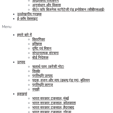
आपूर्तिकर्ता पंजीकरण
अनुसंधान और विकास
सेंटर फॉर बिजनेस स्ट्रैटेजी एंड इनोवेशन (सीबीएसआई)
उल्लेखनीय ग्राहक
ई-कॉम वेबसाइट
Menu
हमारे बारे में
विवरणिका
इतिहास
दृष्टि एवं मिशन
संगठनात्मक संरचना
बोर्ड निदेशक
उत्पाद
चलार्थ पत्र (करेंसी नोट)
सिक्के
प्रतिभूति उत्पाद
पदक, वजन और माप (डब्ल्यू एंड एम), बुलियन
प्रतिभूति कागज़
स्याही
इकाइयां
भारत सरकार टकसाल, मुंबई
भारत सरकार टकसाल, कोलकाता
भारत सरकार टकसाल, हैदराबाद
भारत सरकार टकसाल, नोएडा