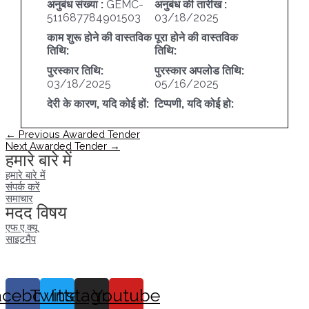
अनुबंध संख्या :
GEMC-
अनुबंध की तारीख :
511687784901503
03/18/2025
काम शुरू होने की वास्तविक
पूरा होने की वास्तविक
तिथि:
तिथि:
पुरस्कार तिथि:
पुरस्कार अपलोड तिथि:
03/18/2025
05/16/2025
देरी के कारण, यदि कोई हों:
टिप्पणी, यदि कोई हो:
पोस्ट
←
Previous Awarded Tender
नेविगेशन
Next Awarded Tender
→
हमारे बारे में
हमारे बारे में
संपर्क करें
समाचार
मदद विषय
एफ.ए.क्यू
साइटमैप
acebook
Twitter
Instagram
Youtube