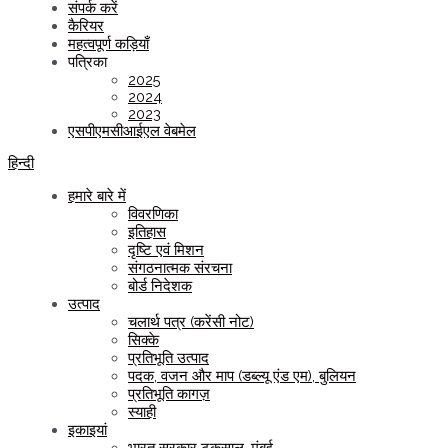
संपर्क करें
कैरियर
महत्वपूर्ण कड़ियाँ
पत्रिका
2025
2024
2023
एसपीएमसीआईएल वेबमेल
हिन्दी
हमारे बारे में
विवरणिका
इतिहास
दृष्टि एवं मिशन
संगठनात्मक संरचना
बोर्ड निदेशक
उत्पाद
चलार्थ पत्र (करेंसी नोट)
सिक्के
प्रतिभूति उत्पाद
पदक, वजन और माप (डब्ल्यू एंड एम), बुलियन
प्रतिभूति कागज़
स्याही
इकाइयां
भारत सरकार टकसाल, मुंबई