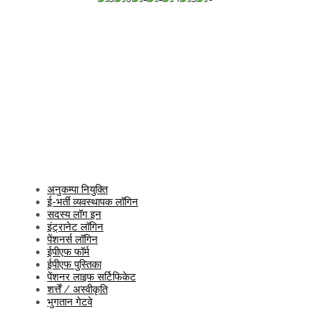
अनुकम्पा नियुक्ति
ई-भर्ती व्यवस्थापक लॉगिन
सदस्य लॉग इन
इंट्रानेट लॉगिन
पेंशनर्स लॉगिन
ईपीएफ फॉर्म
ईपीएफ पुस्तिका
पेंशनर लाइफ सर्टिफिकेट
शर्त्तें / अस्वीकृति
भुगतान गेटवे