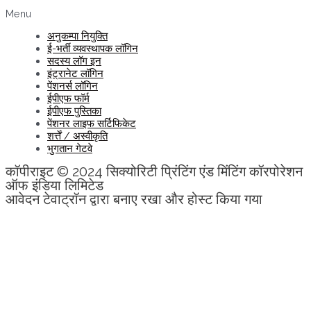
Menu
अनुकम्पा नियुक्ति
ई-भर्ती व्यवस्थापक लॉगिन
सदस्य लॉग इन
इंट्रानेट लॉगिन
पेंशनर्स लॉगिन
ईपीएफ फॉर्म
ईपीएफ पुस्तिका
पेंशनर लाइफ सर्टिफिकेट
शर्त्तें / अस्वीकृति
भुगतान गेटवे
कॉपीराइट © 2024 सिक्योरिटी प्रिंटिंग एंड मिंटिंग कॉरपोरेशन
ऑफ इंडिया लिमिटेड
आवेदन टेवाट्रॉन द्वारा बनाए रखा और होस्ट किया गया