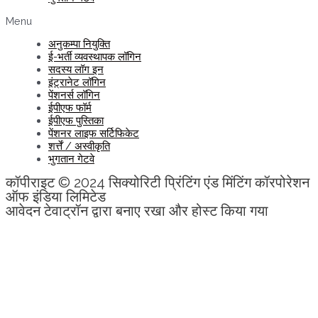
Menu
अनुकम्पा नियुक्ति
ई-भर्ती व्यवस्थापक लॉगिन
सदस्य लॉग इन
इंट्रानेट लॉगिन
पेंशनर्स लॉगिन
ईपीएफ फॉर्म
ईपीएफ पुस्तिका
पेंशनर लाइफ सर्टिफिकेट
शर्त्तें / अस्वीकृति
भुगतान गेटवे
कॉपीराइट © 2024 सिक्योरिटी प्रिंटिंग एंड मिंटिंग कॉरपोरेशन
ऑफ इंडिया लिमिटेड
आवेदन टेवाट्रॉन द्वारा बनाए रखा और होस्ट किया गया