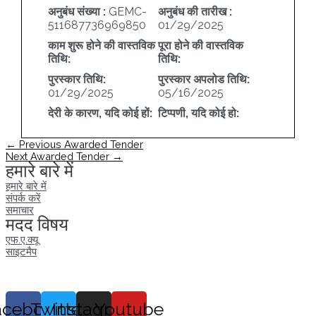
अनुबंध संख्या :
GEMC-
अनुबंध की तारीख :
511687736969850
01/29/2025
काम शुरू होने की वास्तविक
पूरा होने की वास्तविक
तिथि:
तिथि:
पुरस्कार तिथि:
पुरस्कार अपलोड तिथि:
01/29/2025
05/16/2025
देरी के कारण, यदि कोई हों:
टिप्पणी, यदि कोई हो:
पोस्ट
←
Previous Awarded Tender
नेविगेशन
Next Awarded Tender
→
हमारे बारे में
हमारे बारे में
संपर्क करें
समाचार
मदद विषय
एफ.ए.क्यू
साइटमैप
acebook
Twitter
Instagram
Youtube