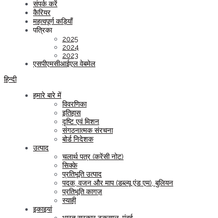
संपर्क करें
कैरियर
महत्वपूर्ण कड़ियाँ
पत्रिका
2025
2024
2023
एसपीएमसीआईएल वेबमेल
हिन्दी
हमारे बारे में
विवरणिका
इतिहास
दृष्टि एवं मिशन
संगठनात्मक संरचना
बोर्ड निदेशक
उत्पाद
चलार्थ पत्र (करेंसी नोट)
सिक्के
प्रतिभूति उत्पाद
पदक, वजन और माप (डब्ल्यू एंड एम), बुलियन
प्रतिभूति कागज़
स्याही
इकाइयां
भारत सरकार टकसाल, मुंबई