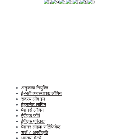
अनुकम्पा नियुक्ति
ई-भर्ती व्यवस्थापक लॉगिन
सदस्य लॉग इन
इंट्रानेट लॉगिन
पेंशनर्स लॉगिन
ईपीएफ फॉर्म
ईपीएफ पुस्तिका
पेंशनर लाइफ सर्टिफिकेट
शर्त्तें / अस्वीकृति
भुगतान गेटवे