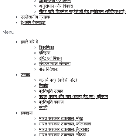
आपूर्तिकर्ता पंजीकरण
अनुसंधान और विकास
सेंटर फॉर बिजनेस स्ट्रैटेजी एंड इनोवेशन (सीबीएसआई)
उल्लेखनीय ग्राहक
ई-कॉम वेबसाइट
Menu
हमारे बारे में
विवरणिका
इतिहास
दृष्टि एवं मिशन
संगठनात्मक संरचना
बोर्ड निदेशक
उत्पाद
चलार्थ पत्र (करेंसी नोट)
सिक्के
प्रतिभूति उत्पाद
पदक, वजन और माप (डब्ल्यू एंड एम), बुलियन
प्रतिभूति कागज़
स्याही
इकाइयां
भारत सरकार टकसाल, मुंबई
भारत सरकार टकसाल, कोलकाता
भारत सरकार टकसाल, हैदराबाद
भारत सरकार टकसाल, नोएडा