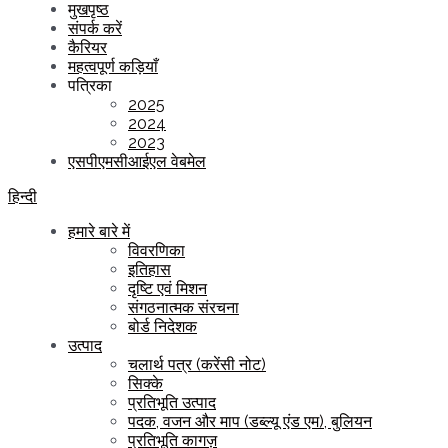
मुखपृष्ठ
संपर्क करें
कैरियर
महत्वपूर्ण कड़ियाँ
पत्रिका
2025
2024
2023
एसपीएमसीआईएल वेबमेल
हिन्दी
हमारे बारे में
विवरणिका
इतिहास
दृष्टि एवं मिशन
संगठनात्मक संरचना
बोर्ड निदेशक
उत्पाद
चलार्थ पत्र (करेंसी नोट)
सिक्के
प्रतिभूति उत्पाद
पदक, वजन और माप (डब्ल्यू एंड एम), बुलियन
प्रतिभूति कागज़