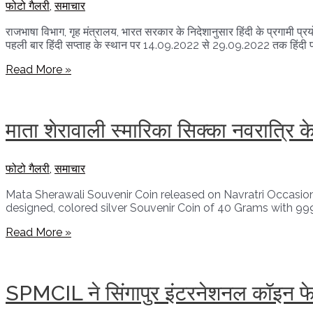
फोटो गैलरी
,
समाचार
राजभाषा विभाग, गृह मंत्रालय, भारत सरकार के निदेशानुसार हिंदी के प्रगामी प्रय
पहली बार हिंदी सप्ताह के स्थान पर 14.09.2022 से 29.09.2022 तक हिंद
एसपीएमसीआईएल
Read More »
निगम
कार्यालय
में
हिंदी
माता शेरावाली स्मारिका सिक्का नवरात्रि
पखवाड़े
(14.09.2022
से
फोटो गैलरी
,
समाचार
29.09.2022)
का
Mata Sherawali Souvenir Coin released on Navratri Occasion
आयोजन
designed, colored silver Souvenir Coin of 40 Grams with 999
माता
Read More »
शेरावाली
स्मारिका
सिक्का
नवरात्रि
SPMCIL ने सिंगापुर इंटरनेशनल कॉइन फे
के
अवसर