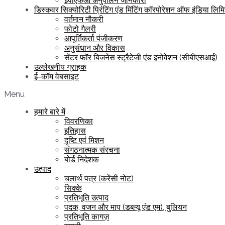
ईपीएफओ अनुपालन जानकारी
डिस्कवर सिक्योरिटी प्रिंटिंग एंड मिंटिंग कॉरपोरेशन ऑफ इंडिया लिम
वर्तमान नौकरी
फोटो गैलरी
आपूर्तिकर्ता पंजीकरण
अनुसंधान और विकास
सेंटर फॉर बिजनेस स्ट्रैटेजी एंड इनोवेशन (सीबीएसआई)
उल्लेखनीय ग्राहक
ई-कॉम वेबसाइट
Menu
हमारे बारे में
विवरणिका
इतिहास
दृष्टि एवं मिशन
संगठनात्मक संरचना
बोर्ड निदेशक
उत्पाद
चलार्थ पत्र (करेंसी नोट)
सिक्के
प्रतिभूति उत्पाद
पदक, वजन और माप (डब्ल्यू एंड एम), बुलियन
प्रतिभूति कागज़