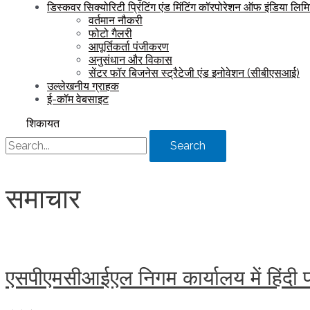
डिस्कवर सिक्योरिटी प्रिंटिंग एंड मिंटिंग कॉरपोरेशन ऑफ इंडिया लिम
वर्तमान नौकरी
फोटो गैलरी
आपूर्तिकर्ता पंजीकरण
अनुसंधान और विकास
सेंटर फॉर बिजनेस स्ट्रैटेजी एंड इनोवेशन (सीबीएसआई)
उल्लेखनीय ग्राहक
ई-कॉम वेबसाइट
शिकायत
Search
समाचार
एसपीएमसीआईएल निगम कार्यालय में हिं