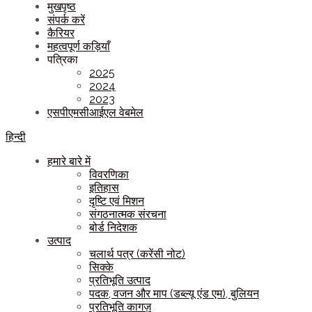
मुखपृष्ठ
संपर्क करें
कैरियर
महत्वपूर्ण कड़ियाँ
पत्रिका
2025
2024
2023
एसपीएमसीआईएल वेबमेल
हिन्दी
हमारे बारे में
विवरणिका
इतिहास
दृष्टि एवं मिशन
संगठनात्मक संरचना
बोर्ड निदेशक
उत्पाद
चलार्थ पत्र (करेंसी नोट)
सिक्के
प्रतिभूति उत्पाद
पदक, वजन और माप (डब्ल्यू एंड एम), बुलियन
प्रतिभूति कागज़