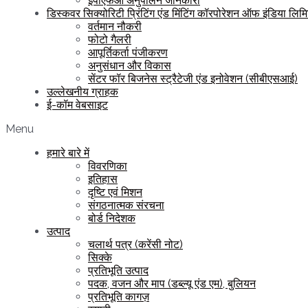
ईपीएफओ अनुपालन जानकारी
डिस्कवर सिक्योरिटी प्रिंटिंग एंड मिंटिंग कॉरपोरेशन ऑफ इंडिया लिम
वर्तमान नौकरी
फोटो गैलरी
आपूर्तिकर्ता पंजीकरण
अनुसंधान और विकास
सेंटर फॉर बिजनेस स्ट्रैटेजी एंड इनोवेशन (सीबीएसआई)
उल्लेखनीय ग्राहक
ई-कॉम वेबसाइट
Menu
हमारे बारे में
विवरणिका
इतिहास
दृष्टि एवं मिशन
संगठनात्मक संरचना
बोर्ड निदेशक
उत्पाद
चलार्थ पत्र (करेंसी नोट)
सिक्के
प्रतिभूति उत्पाद
पदक, वजन और माप (डब्ल्यू एंड एम), बुलियन
प्रतिभूति कागज़