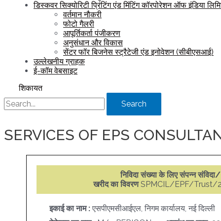
डिस्कवर सिक्योरिटी प्रिंटिंग एंड मिंटिंग कॉरपोरेशन ऑफ इंडिया लिम
वर्तमान नौकरी
फोटो गैलरी
आपूर्तिकर्ता पंजीकरण
अनुसंधान और विकास
सेंटर फॉर बिजनेस स्ट्रैटेजी एंड इनोवेशन (सीबीएसआई)
उल्लेखनीय ग्राहक
ई-कॉम वेबसाइट
शिकायत
Search
SERVICES OF EPS CONSULTA
निविदा संख्या के लिए संपन्न संविदा/
खरीद का विवरण
SPMCIL/EPF/Trust/2
इकाई का नाम :
एसपीएमसीआईएल, निगम कार्यालय, नई दिल्ली