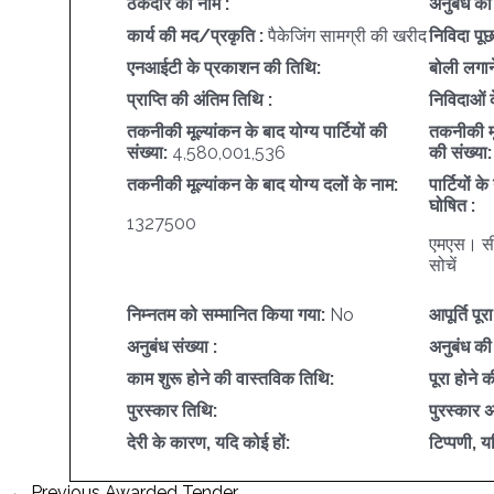
ठेकेदार का नाम :
अनुबंध का 
कार्य की मद/प्रकृति :
पैकेजिंग सामग्री की खरीद
निविदा पू
एनआईटी के प्रकाशन की तिथि:
बोली लगान
प्राप्ति की अंतिम तिथि :
निविदाओं 
तकनीकी मूल्यांकन के बाद योग्य पार्टियों की
तकनीकी मूल
संख्या:
4,580,001,536
की संख्या:
तकनीकी मूल्यांकन के बाद योग्य दलों के नाम:
पार्टियों 
घोषित :
1327500
एमएस। सीएम
सोचें
निम्नतम को सम्मानित किया गया:
No
आपूर्ति पूर
अनुबंध संख्या :
अनुबंध की
काम शुरू होने की वास्तविक तिथि:
पूरा होने 
पुरस्कार तिथि:
पुरस्कार 
देरी के कारण, यदि कोई हों:
टिप्पणी, य
पोस्ट
←
Previous Awarded Tender