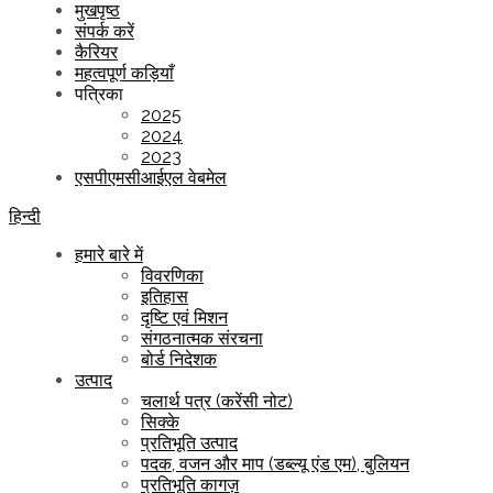
मुखपृष्ठ
संपर्क करें
कैरियर
महत्वपूर्ण कड़ियाँ
पत्रिका
2025
2024
2023
एसपीएमसीआईएल वेबमेल
हिन्दी
हमारे बारे में
विवरणिका
इतिहास
दृष्टि एवं मिशन
संगठनात्मक संरचना
बोर्ड निदेशक
उत्पाद
चलार्थ पत्र (करेंसी नोट)
सिक्के
प्रतिभूति उत्पाद
पदक, वजन और माप (डब्ल्यू एंड एम), बुलियन
प्रतिभूति कागज़