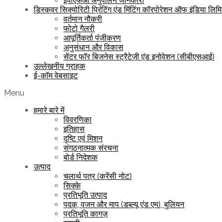
ईपीएफओ अनुपालन जानकारी
डिस्कवर सिक्योरिटी प्रिंटिंग एंड मिंटिंग कॉरपोरेशन ऑफ इंडिया लिम
वर्तमान नौकरी
फोटो गैलरी
आपूर्तिकर्ता पंजीकरण
अनुसंधान और विकास
सेंटर फॉर बिजनेस स्ट्रैटेजी एंड इनोवेशन (सीबीएसआई)
उल्लेखनीय ग्राहक
ई-कॉम वेबसाइट
Menu
हमारे बारे में
विवरणिका
इतिहास
दृष्टि एवं मिशन
संगठनात्मक संरचना
बोर्ड निदेशक
उत्पाद
चलार्थ पत्र (करेंसी नोट)
सिक्के
प्रतिभूति उत्पाद
पदक, वजन और माप (डब्ल्यू एंड एम), बुलियन
प्रतिभूति कागज़