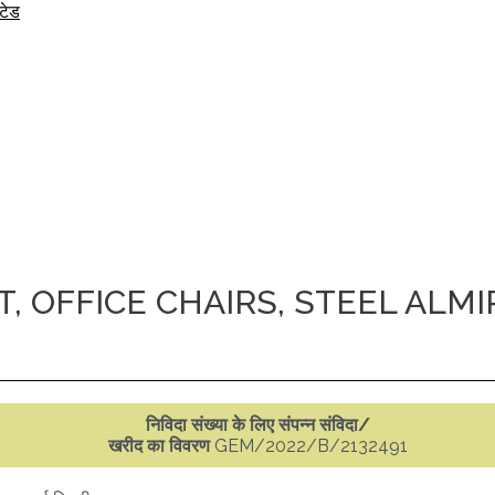
िटेड
, OFFICE CHAIRS, STEEL AL
निविदा संख्या के लिए संपन्न संविदा/
खरीद का विवरण
GEM/2022/B/2132491