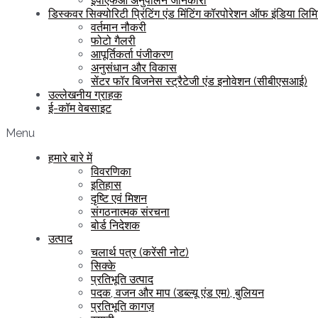
ईपीएफओ अनुपालन जानकारी
डिस्कवर सिक्योरिटी प्रिंटिंग एंड मिंटिंग कॉरपोरेशन ऑफ इंडिया लिम
वर्तमान नौकरी
फोटो गैलरी
आपूर्तिकर्ता पंजीकरण
अनुसंधान और विकास
सेंटर फॉर बिजनेस स्ट्रैटेजी एंड इनोवेशन (सीबीएसआई)
उल्लेखनीय ग्राहक
ई-कॉम वेबसाइट
Menu
हमारे बारे में
विवरणिका
इतिहास
दृष्टि एवं मिशन
संगठनात्मक संरचना
बोर्ड निदेशक
उत्पाद
चलार्थ पत्र (करेंसी नोट)
सिक्के
प्रतिभूति उत्पाद
पदक, वजन और माप (डब्ल्यू एंड एम), बुलियन
प्रतिभूति कागज़