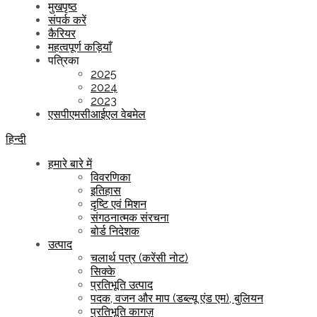
मुखपृष्ठ
संपर्क करें
कैरियर
महत्वपूर्ण कड़ियाँ
पत्रिका
2025
2024
2023
एसपीएमसीआईएल वेबमेल
हिन्दी
हमारे बारे में
विवरणिका
इतिहास
दृष्टि एवं मिशन
संगठनात्मक संरचना
बोर्ड निदेशक
उत्पाद
चलार्थ पत्र (करेंसी नोट)
सिक्के
प्रतिभूति उत्पाद
पदक, वजन और माप (डब्ल्यू एंड एम), बुलियन
प्रतिभूति कागज़