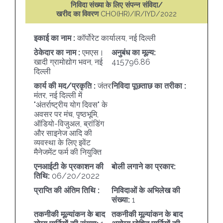
निविदा संख्या के लिए संपन्न संविदा/
खरीद का विवरण
CHO(HR)/IR/IYD/2022
इकाई का नाम :
कॉर्पोरेट कार्यालय, नई दिल्ली
ठेकेदार का नाम :
एमएस।
अनुबंध का मूल्य:
खादी ग्रामोद्योग भवन, नई
415796.86
दिल्ली
कार्य की मद/प्रकृति :
जंतर
निविदा पूछताछ का तरीका :
मंतर, नई दिल्ली में
"अंतर्राष्ट्रीय योग दिवस" के
अवसर पर मंच, पृष्ठभूमि,
ऑडियो-विजुअल, ब्रांडिंग
और साइनेज आदि की
व्यवस्था के लिए इवेंट
मैनेजमेंट फर्म की नियुक्ति
एनआईटी के प्रकाशन की
बोली लगाने का प्रकार:
तिथि:
06/20/2022
प्राप्ति की अंतिम तिथि :
निविदाओं के अभिलेख की
संख्या:
1
तकनीकी मूल्यांकन के बाद
तकनीकी मूल्यांकन के बाद