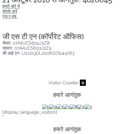
हमारे बारे में
संपर्क करें
एफ.ए.क्यू
अखंडता वचन लेने के लिए यहां क्लिक करें
जी एस टी एन (कॉर्पोरेट ऑफिस)
सेवाएं: 07AAJCS6111J3Z8
सामान: 07AAJCS6111J2Z9
सी आई एन: U22213DL2006GOI144763
आगंतुक तब से :
08/08/2026
,
22037
Visitor Counter
0
हमारे आगंतुक
[display_language_visitors]
"
हमारे आगंतुक