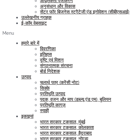
आपूर्तिकर्ता पंजीकरण
अनुसंधान और विकास
सेंटर फॉर बिजनेस स्ट्रैटेजी एंड इनोवेशन (सीबीएसआई)
उल्लेखनीय ग्राहक
ई-कॉम वेबसाइट
Menu
हमारे बारे में
विवरणिका
इतिहास
दृष्टि एवं मिशन
संगठनात्मक संरचना
बोर्ड निदेशक
उत्पाद
चलार्थ पत्र (करेंसी नोट)
सिक्के
प्रतिभूति उत्पाद
पदक, वजन और माप (डब्ल्यू एंड एम), बुलियन
प्रतिभूति कागज़
स्याही
इकाइयां
भारत सरकार टकसाल, मुंबई
भारत सरकार टकसाल, कोलकाता
भारत सरकार टकसाल, हैदराबाद
भारत सरकार टकसाल, नोएडा