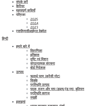
संपर्क करें
कैरियर
महत्वपूर्ण कड़ियाँ
पत्रिका
2025
2024
2023
एसपीएमसीआईएल वेबमेल
हिन्दी
हमारे बारे में
विवरणिका
इतिहास
दृष्टि एवं मिशन
संगठनात्मक संरचना
बोर्ड निदेशक
उत्पाद
चलार्थ पत्र (करेंसी नोट)
सिक्के
प्रतिभूति उत्पाद
पदक, वजन और माप (डब्ल्यू एंड एम), बुलियन
प्रतिभूति कागज़
स्याही
इकाइयां
भारत सरकार टकसाल, मुंबई