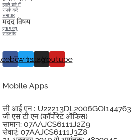
हमारे बारे में
संपर्क करें
समाचार
मदद विषय
एफ.ए.क्यू
साइटमैप
acebook
Twitter
Instagram
Youtube
Mobile Apps
अखंडता वचन लेने के लिए यहां क्लिक करें
सी आई एन : U22213DL2006GOI144763
जी एस टी एन (कॉर्पोरेट ऑफिस)
सामान: 07AAJCS6111J2Z9
सेवाएं: 07AAJCS6111J3Z8
21 अक्टूबर 2010 से आगंतुक: 4820045