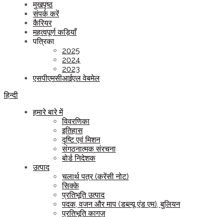
मुखपृष्ठ
संपर्क करें
कैरियर
महत्वपूर्ण कड़ियाँ
पत्रिका
2025
2024
2023
एसपीएमसीआईएल वेबमेल
हिन्दी
हमारे बारे में
विवरणिका
इतिहास
दृष्टि एवं मिशन
संगठनात्मक संरचना
बोर्ड निदेशक
उत्पाद
चलार्थ पत्र (करेंसी नोट)
सिक्के
प्रतिभूति उत्पाद
पदक, वजन और माप (डब्ल्यू एंड एम), बुलियन
प्रतिभूति कागज़