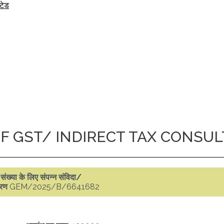
िटेड
F GST/ INDIRECT TAX CONSU
 संख्या के लिए संपन्न संविदा/
वरण
GEM/2025/B/6641682