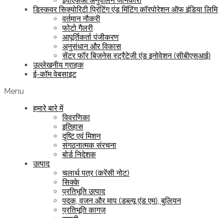
ईपीएफओ अनुपालन जानकारी
डिस्कवर सिक्योरिटी प्रिंटिंग एंड मिंटिंग कॉरपोरेशन ऑफ इंडिया लिम
वर्तमान नौकरी
फोटो गैलरी
आपूर्तिकर्ता पंजीकरण
अनुसंधान और विकास
सेंटर फॉर बिजनेस स्ट्रैटेजी एंड इनोवेशन (सीबीएसआई)
उल्लेखनीय ग्राहक
ई-कॉम वेबसाइट
Menu
हमारे बारे में
विवरणिका
इतिहास
दृष्टि एवं मिशन
संगठनात्मक संरचना
बोर्ड निदेशक
उत्पाद
चलार्थ पत्र (करेंसी नोट)
सिक्के
प्रतिभूति उत्पाद
पदक, वजन और माप (डब्ल्यू एंड एम), बुलियन
प्रतिभूति कागज़