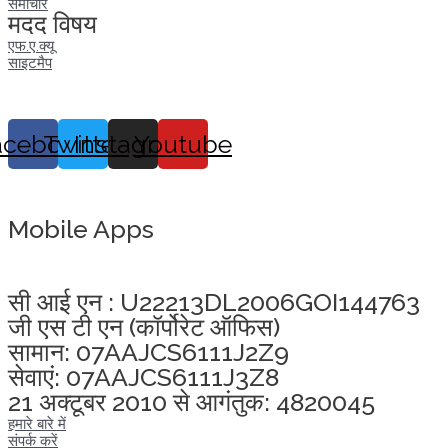
समाचार
मदद विषय
एफ.ए.क्यू
साइटमैप
acebook
Twitter
Instagram
Youtube
Mobile Apps
अखंडता वचन लेने के लिए यहां क्लिक करें
सी आई एन : U22213DL2006GOI144763
जी एस टी एन (कॉर्पोरेट ऑफिस)
सामान: 07AAJCS6111J2Z9
सेवाएं: 07AAJCS6111J3Z8
21 अक्टूबर 2010 से आगंतुक: 4820045
हमारे बारे में
संपर्क करें