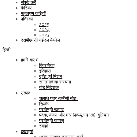
संपर्क करें
कैरियर
महत्वपूर्ण कड़ियाँ
पत्रिका
2025
2024
2023
एसपीएमसीआईएल वेबमेल
हिन्दी
हमारे बारे में
विवरणिका
इतिहास
दृष्टि एवं मिशन
संगठनात्मक संरचना
बोर्ड निदेशक
उत्पाद
चलार्थ पत्र (करेंसी नोट)
सिक्के
प्रतिभूति उत्पाद
पदक, वजन और माप (डब्ल्यू एंड एम), बुलियन
प्रतिभूति कागज़
स्याही
इकाइयां
भारत सरकार टकसाल, मुंबई