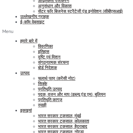
आपूर्तिकर्ता पंजीकरण
अनुसंधान और विकास
सेंटर फॉर बिजनेस स्ट्रैटेजी एंड इनोवेशन (सीबीएसआई)
उल्लेखनीय ग्राहक
ई-कॉम वेबसाइट
Menu
हमारे बारे में
विवरणिका
इतिहास
दृष्टि एवं मिशन
संगठनात्मक संरचना
बोर्ड निदेशक
उत्पाद
चलार्थ पत्र (करेंसी नोट)
सिक्के
प्रतिभूति उत्पाद
पदक, वजन और माप (डब्ल्यू एंड एम), बुलियन
प्रतिभूति कागज़
स्याही
इकाइयां
भारत सरकार टकसाल, मुंबई
भारत सरकार टकसाल, कोलकाता
भारत सरकार टकसाल, हैदराबाद
भारत सरकार टकसाल, नोएडा