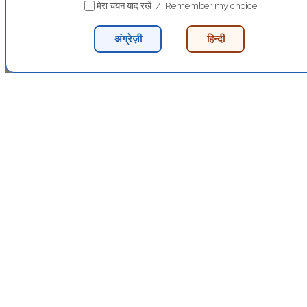
मेरा चयन याद रखें / Remember my choice
अंग्रेज़ी
हिन्दी