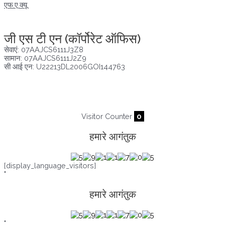
एफ.ए.क्यू
अखंडता वचन लेने के लिए यहां क्लिक करें
जी एस टी एन (कॉर्पोरेट ऑफिस)
सेवाएं: 07AAJCS6111J3Z8
सामान: 07AAJCS6111J2Z9
सी आई एन: U22213DL2006GOI144763
आगंतुक तब से :
07/08/2026
,
21290
Visitor Counter
0
हमारे आगंतुक
[display_language_visitors]
"
हमारे आगंतुक
"